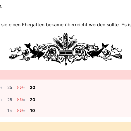
n.
ld sie einen Ehegatten bekäme überreicht werden sollte. Es
+
25
=
20
(
-5
)
+
25
=
20
(
-5
)
15
=
10
(
-5
)