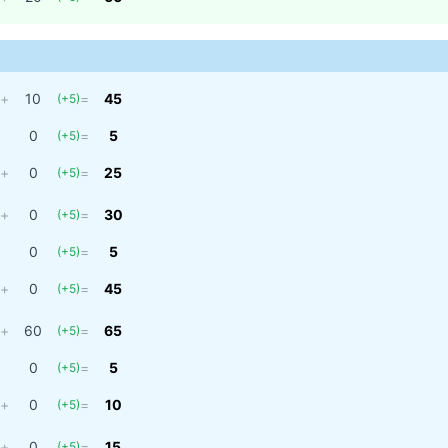
+
10
=
45
(
+5
)
0
=
5
(
+5
)
+
0
=
25
(
+5
)
+
0
=
30
(
+5
)
0
=
5
(
+5
)
+
0
=
45
(
+5
)
+
60
=
65
(
+5
)
0
=
5
(
+5
)
+
0
=
10
(
+5
)
+
0
=
15
(
+5
)