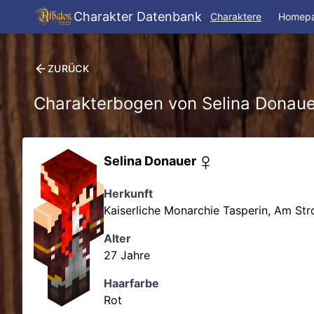
Charakter Datenbank
Charaktere
Homep
ZURÜCK
Charakterbogen von
Selina Donaue
♀
Selina Donauer
Herkunft
Kaiserliche Monarchie Tasperin
,
Am Str
Alter
27
Jahre
Haarfarbe
Rot