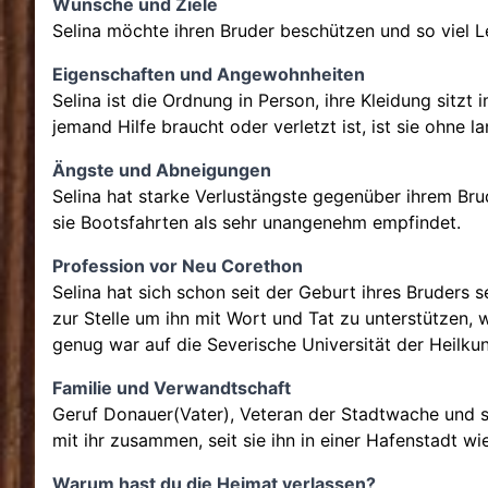
Wünsche und Ziele
Selina möchte ihren Bruder beschützen und so viel L
Eigenschaften und Angewohnheiten
Selina ist die Ordnung in Person, ihre Kleidung sitz
jemand Hilfe braucht oder verletzt ist, ist sie ohne l
Ängste und Abneigungen
Selina hat starke Verlustängste gegenüber ihrem Brud
sie Bootsfahrten als sehr unangenehm empfindet.
Profession vor Neu Corethon
Selina hat sich schon seit der Geburt ihres Bruders s
zur Stelle um ihn mit Wort und Tat zu unterstützen, w
genug war auf die Severische Universität der Heilkun
Familie und Verwandtschaft
Geruf Donauer(Vater), Veteran der Stadtwache und se
mit ihr zusammen, seit sie ihn in einer Hafenstadt wi
Warum hast du die Heimat verlassen?