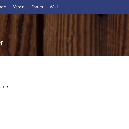
age
Verein
Forum
Wiki
r
ome