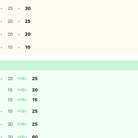
+
25
=
30
+
20
=
25
+
20
=
20
+
10
=
10
+
20
=
25
(
+5
)
15
=
20
(
+5
)
10
=
15
(
+5
)
+
10
=
25
(
+5
)
+
20
=
25
(
+5
)
+
20
=
60
(
+5
)